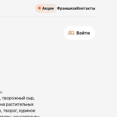
Акции
Франшиза
Контакты
Войти
ж
, творожный сыр,
 на растительных
, творог, куриное
аторы, консерванты,