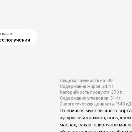
в кафе
с получения
Пищевая ценность на 100 г
Содержание жиров:
24.4
г.
Калорийность продукта:
370
г.
Содержание углеводов:
31.4
г.
Энергетическая ценность:
1548
кД
Пшеничная мука высшего сорта
кукурузный крахмал, соль, крем
маслах, сахар, сливочное масло
яйцо, сахарная пудра, стабилиз