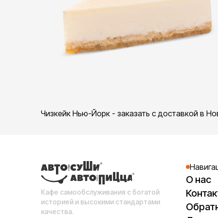
Чизкейк Нью-Йорк - заказать с доставкой в Н
Навига
О нас
Конта
Кафе самообслуживания с богатой
историей и высокими стандартами
Обратн
качества.