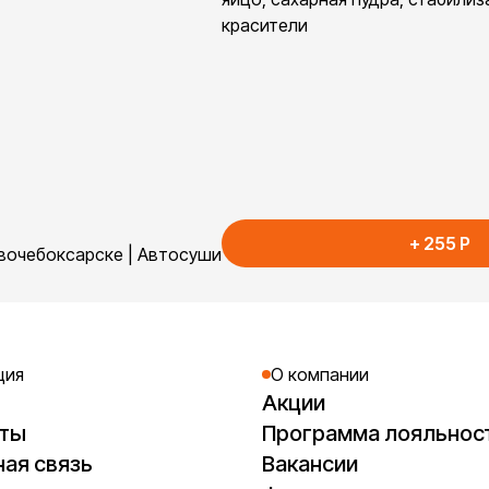
красители
+
255
P
овочебоксарске | Автосуши
ция
О компании
Акции
кты
Программа лояльнос
ая связь
Вакансии